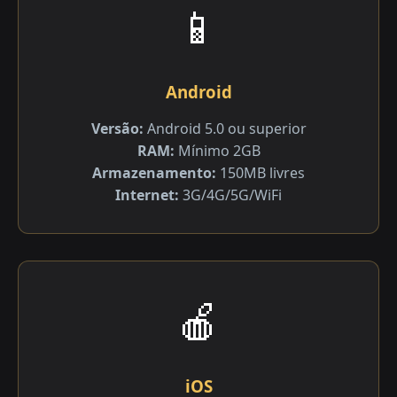
📱
Android
Versão:
Android 5.0 ou superior
RAM:
Mínimo 2GB
Armazenamento:
150MB livres
Internet:
3G/4G/5G/WiFi
🍎
iOS