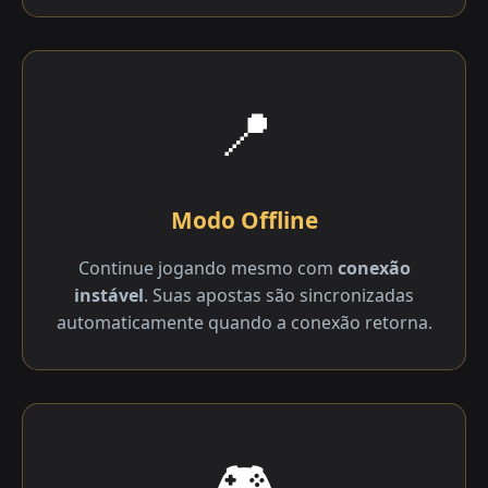
📍
Modo Offline
Continue jogando mesmo com
conexão
instável
. Suas apostas são sincronizadas
automaticamente quando a conexão retorna.
🎮