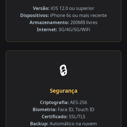
Versão:
iOS 12.0 ou superior
Dispositivos:
iPhone 6s ou mais recente
Armazenamento:
200MB livres
Internet:
3G/4G/5G/WiFi
🔒
Segurança
Criptografia:
AES-256
Biometria:
Face ID, Touch ID
Certificado:
SSL/TLS
Backup:
Automático na nuvem