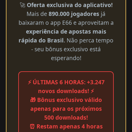
🚀
Oferta exclusiva do aplicativo!
Mais de
890.000 jogadores
já
baixaram o app E66 e aproveitam a
experiência de apostas mais
rápida do Brasil
. Não perca tempo
- seu bônus exclusivo está
esperando!
⚡ ÚLTIMAS 6 HORAS: +3.247
novos downloads! ⚡
🎁 Bônus exclusivo válido
apenas para os próximos
500 downloads!
⏰ Restam apenas 4 horas