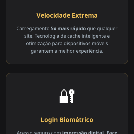
Velocidade Extrema
Carregamento
5x mais rápido
que qualquer
site. Tecnologia de cache inteligente e
otimização para dispositivos móveis
garantem a melhor experiência.
🔐
Login Biométrico
Acesso seguro com
impressão digital, Face