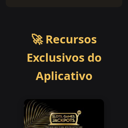
🚀 Recursos
Exclusivos do
Aplicativo